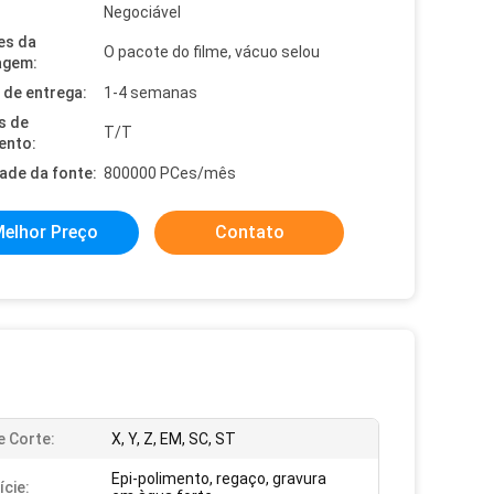
Negociável
es da
O pacote do filme, vácuo selou
agem:
de entrega:
1-4 semanas
s de
T/T
ento:
dade da fonte:
800000 PCes/mês
elhor Preço
Contato
e Corte:
X, Y, Z, EM, SC, ST
Epi-polimento, regaço, gravura
ície: