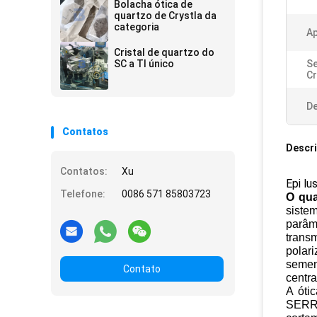
Bolacha ótica de
quartzo de Crystla da
categoria
Ap
Cristal de quartzo do
SC a TI único
Se
Cr
De
Contatos
Descr
Contatos:
Xu
Epi lu
Telefone:
0086 571 85803723
O qua
siste
parâm
trans
polar
semen
Contato
centra
A ótic
SERR