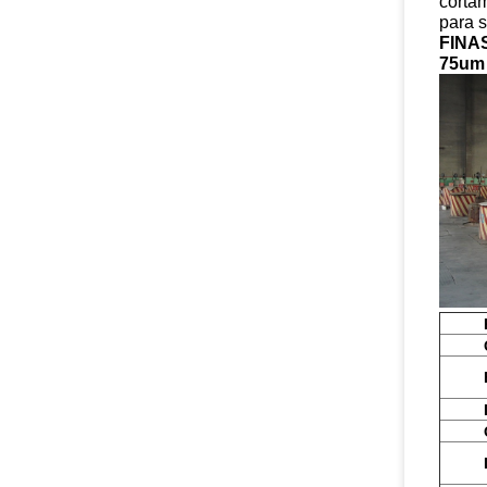
corta
para s
FINA
75um 