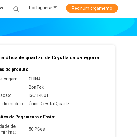
Portuguese
os
Pedir um orçamento
ha ótica de quartzo de Crystla da categoria
es do produto:
de origem:
CHINA
BonTek
cação:
ISO:14001
 do modelo:
Único Crystal Quartz
ões de Pagamento e Envio:
dade de
50 PCes
mínima: