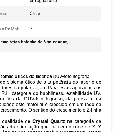
em àgua forte
ria:
Ótico
za De Moh:
7
tema ótico bolacha de 6 polegadas
,
istemas óticos do laser da
DUV-
fotolitografia
e sistema ótico de alta potência do laser e de
adores da polarização. Para estas aplicações os
.I., categoria do bubbliness, estabilidade UV,
a fins da DUV-fotolitografia), da pureza e da
alidade este material é crescido em um lado da
crescimento. O sentido do crescimento é Z-linha
a qualidade de
Crystal Quartz
na categoria da
ões da orientação que incluem o corte de X, Y