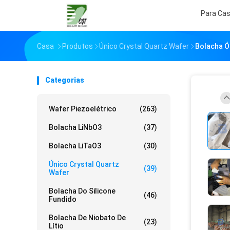
Para Ca
Casa
Produtos
Único Crystal Quartz Wafer
Bolacha Ó
Categorias
Wafer Piezoelétrico
(263)
Bolacha LiNbO3
(37)
Bolacha LiTaO3
(30)
Único Crystal Quartz
(39)
Wafer
Bolacha Do Silicone
(46)
Fundido
Bolacha De Niobato De
(23)
Lítio