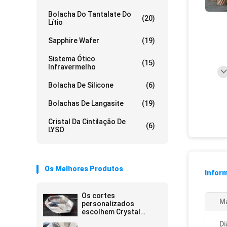
Bolacha Do Tantalate Do
(20)
Lítio
Sapphire Wafer
(19)
Sistema Ótico
(15)
Infravermelho
Bolacha De Silicone
(6)
Bolachas De Langasite
(19)
Cristal Da Cintilação De
(6)
LYSO
Os Melhores Produtos
Infor
Os cortes
Ma
personalizados
escolhem Crystal
Quartz Wafer
Di