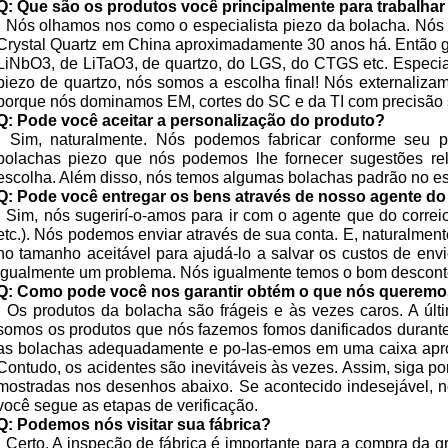
Q: Que são os produtos você principalmente para trabalhar
:
Nós olhamos nos como o especialista piezo da bolacha. Nós 
Crystal Quartz em China aproximadamente 30 anos há. Então 
LiNbO3, de LiTaO3, de quartzo, do LGS, do CTGS etc. Especia
piezo de quartzo, nós somos a escolha final! Nós externaliza
porque nós dominamos EM, cortes do SC e da TI com precisão 
Q: Pode você aceitar a personalização do produto?
:
Sim, naturalmente. Nós podemos fabricar conforme seu p
bolachas piezo que nós podemos lhe fornecer sugestões re
escolha. Além disso, nós temos algumas bolachas padrão no est
Q: Pode você entregar os bens através de nosso agente do
:
Sim, nós sugerirí-o-amos para ir com o agente que do corre
etc.). Nós podemos enviar através de sua conta. E, naturalme
no tamanho aceitável para ajudá-lo a salvar os custos de envi
igualmente um problema. Nós igualmente temos o bom desconto
Q: Como pode você nos garantir obtém o que nós querem
:
Os produtos da bolacha são frágeis e às vezes caros. A últ
somos os produtos que nós fazemos fomos danificados durant
as bolachas adequadamente e po-las-emos em uma caixa apro
Contudo, os acidentes são inevitáveis às vezes. Assim, siga po
mostradas nos desenhos abaixo. Se acontecido indesejável, n
você segue as etapas de verificação.
Q: Podemos nós visitar sua fábrica?
:
Certo. A inspeção de fábrica é importante para a compra da 