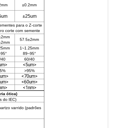
.2mm
±0.2mm
5um
±25um
ementes para o Z-corte
tro corte com semente
5±2mm
57.5±2mm
5±2mm
.25mm
1~1.25mm
~95°
89~95°
/40
60/40
um>
<5um>
95%
>95%
0um>
<70um>
0um>
<60um>
nm>
<1nm>
ia ótica)
s do IEC)
artzo varrido (padrões