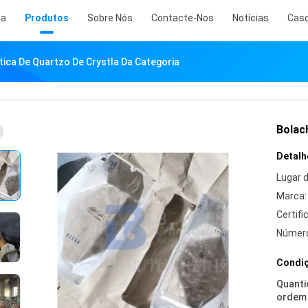
sa
Produtos
Sobre Nós
Contacte-Nos
Notícias
Cas
tica De Quartzo De Crystla Da Categoria
Bolac
Detalh
Lugar 
Marca:
Certifi
Número
Condiç
Quanti
ordem 