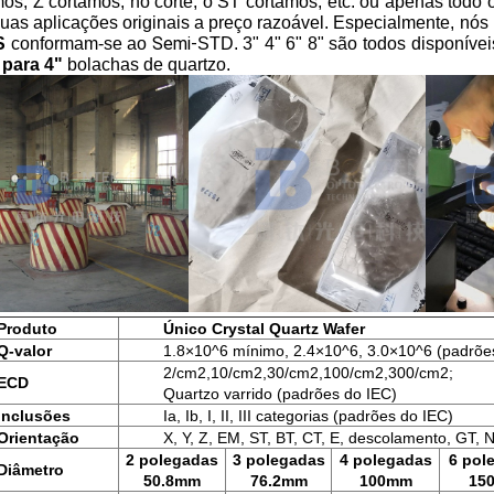
mos, Z cortamos, no corte, o ST cortamos, etc. ou apenas todo
uas aplicações originais a preço razoável.
Especialmente, nós 
Semi-
S
conformam-se ao
STD. 3" 4" 6" 8" são todos disponíve
para 4"
bolachas de quartzo.
Produto
Único Crystal Quartz Wafer
Q-valor
1.8×10^6 mínimo, 2.4×10^6, 3.0×10^6 (padrõe
2/cm2,10/cm2,30/cm2,100/cm2,300/cm2;
ECD
Quartzo varrido (padrões do IEC)
Inclusões
Ia, Ib, I, II, III categorias (padrões do IEC)
Orientação
X, Y, Z, EM, ST, BT, CT, E, descolamento, GT, N
2 polegadas
3 polegadas
4 polegadas
6 pol
Diâmetro
50.8mm
76.2mm
100mm
15