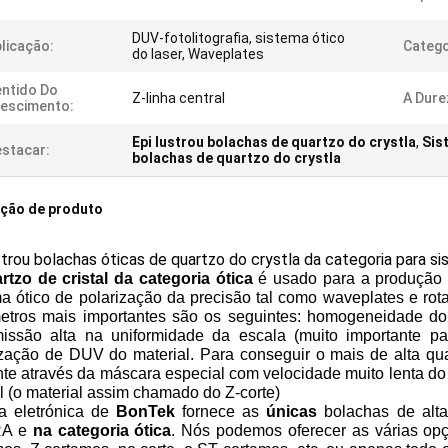
DUV-fotolitografia, sistema ótico
licação:
Catego
do laser, Waveplates
ntido Do
Z-linha central
A Dure
escimento:
Epi lustrou bolachas de quartzo do crystla
,
Sis
stacar:
bolachas de quartzo do crystla
ição de produto
strou bolachas óticas de quartzo do crystla da categoria para s
rtzo de cristal da categoria ótica
é usado para a produção d
ma ótico de polarização da precisão tal como waveplates e rot
etros mais importantes são os seguintes: homogeneidade do R
missão alta na uniformidade da escala (muito importante par
ização de DUV do material. Para conseguir o mais de alta qu
te através da máscara especial com velocidade muito lenta do 
l (o material assim chamado do Z-corte)
a eletrónica de
BonTek
fornece as
únicas
bolachas de alt
A e
na categoria ótica
. Nós podemos oferecer as várias opç