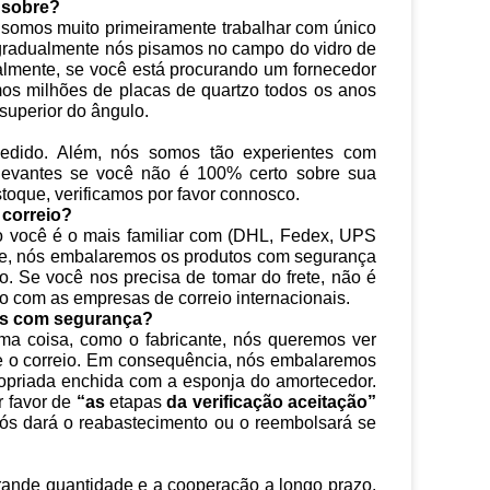
 sobre?
somos muito primeiramente trabalhar com único
gradualmente nós pisamos no campo do vidro de
lmente, se você está procurando um fornecedor
mos milhões de placas de quartzo todos os anos
superior do ângulo.
edido. Além, nós somos tão experientes com
levantes se você não é 100% certo sobre sua
oque, verificamos por favor connosco.
 correio?
io você é o mais familiar com (DHL, Fedex, UPS
nte, nós embalaremos os produtos com segurança
o. Se você nos precisa de tomar do frete, não é
 com as empresas de correio internacionais.
os com segurança?
ima coisa, como o fabricante, nós queremos ver
e o correio. Em consequência, nós embalaremos
priada enchida com a esponja do amortecedor.
r favor de
“as
etapas
da verificação aceitação”
ós dará o reabastecimento ou o reembolsará se
grande quantidade e a cooperação a longo prazo.