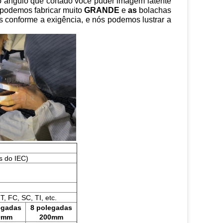
 o ângulo que cortado você puder imagem latente
podemos fabricar muito
GRANDE
e
as
bolachas
is conforme a exigência, e nós podemos lustrar a
s do IEC)
T, FC, SC, TI, etc.
egadas
8 polegadas
0mm
200mm