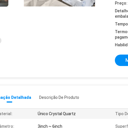
Preço:
Detalh
embal
Tempo 
Termo
pagam
Habili
M
mação Detalhada
Descrição De Produto
terial:
Único Crystal Quartz
Tipo D
âmetro:
3inch ~ 6inch
Superf