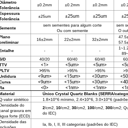
Diâmetro
±0.2mm
±0.2mm
±0.2mm
±0
Tolerância
Espessura
±25um
±25um
±2
±25um
Tolerância
sem sementes para algum corte
sem s
Semente
Ou com semente
O ou
Plano
47.
16±2mm
22±2mm
32±2mm
preliminar
57.
1~1
Entalhe
-
-
-
89
S/D
40/20
60/40
60/40
60
<1>
<5um>
<5um>
<5
TTV
PLTV
>
95%
>95%
>95%
>
<9um>
<15um>
<30um>
<5
Urdidura
<9um>
<15um>
<30um>
<4
Curva
<0>
<1nm>
<1nm>
<1
Ra
Material
Único Crystal Quartz Blanks (SERRA/categor
Q-valor sintético
1.8×10^6 mínimo, 2.4×10^6, 3.0×10^6 (padrõe
Densidade do
2
/cm2,
10
/cm2,
30
/cm2,
100
/cm2,
300
/cm2; Qu
canal gravura em
do IEC)
àgua forte (ECD)
Densidade das
Ia, Ib, I, II, III categorias (padrões do IEC)
inclusões