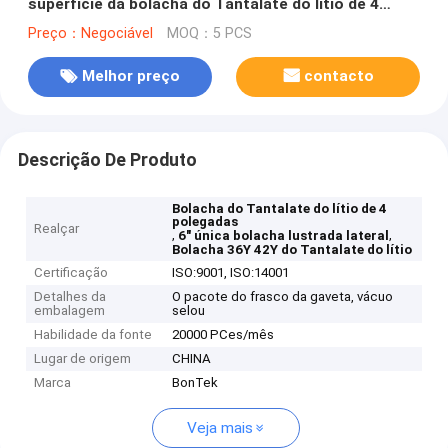
superfície da bolacha do Tantalate do lítio de 4
polegadas única
Preço：Negociável
MOQ：5 PCS
Melhor preço
contacto
Descrição De Produto
Bolacha do Tantalate do lítio de 4
polegadas
Realçar
,
,
6" única bolacha lustrada lateral
Bolacha 36Y 42Y do Tantalate do lítio
Certificação
ISO:9001, ISO:14001
Detalhes da
O pacote do frasco da gaveta, vácuo
embalagem
selou
Habilidade da fonte
20000 PCes/mês
Lugar de origem
CHINA
Marca
BonTek
Veja mais