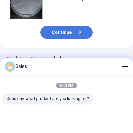
do Tantalate do lítio de 4
polegadas única
Continue
Produtos Recomendados
Sales
6:42 PM
Good day, what product are you looking for?
Wafers de tantalato
Bolacha do ótico
Cristais do efe
de lítio de 6
LiTaO3 da eletro-
piezoelétrico 
polegadas de
ótica usada no
cristais do Ta
diâmetro 150 mm
mercado do telefone
do lítio do