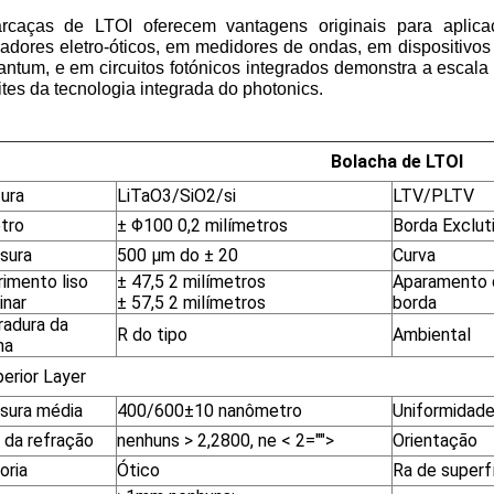
rcaças de LTOI oferecem vantagens originais para aplica
adores eletro-óticos, em medidores de ondas, em dispositivos
ntum, e em circuitos fotónicos integrados demonstra a escala 
ites da tecnologia integrada do photonics.
Bolacha de LTOI
tura
LiTaO3/SiO
2
/si
LTV/PLTV
tro
± Φ100 0,2 milímetros
Borda Exclut
sura
500 μm do ± 20
Curva
imento liso
± 47,5 2 milímetros
Aparamento 
inar
± 57,5 2 milímetros
borda
radura da
R do tipo
Ambiental
ha
erior Layer
sura média
400/600±10 nanômetro
Uniformidad
 da refração
nenhuns > 2,2800, ne
< 2="">
Orientação
oria
Ótico
Ra de superf