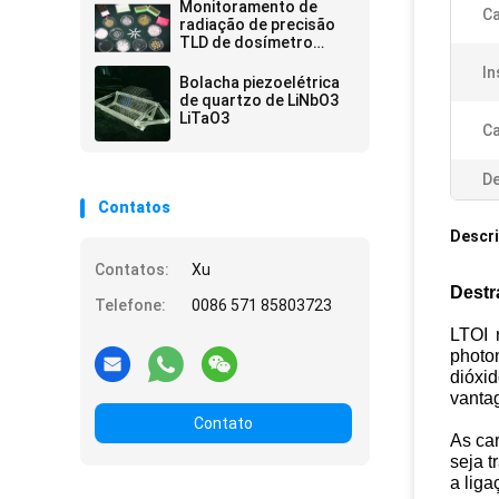
contra radiações
Monitoramento de
Ca
incomparável
radiação de precisão
TLD de dosímetro
termoluminescente
In
confiável para precisão
Bolacha piezoelétrica
de segurança
de quartzo de LiNbO3
LiTaO3
Ca
De
Contatos
Descr
Contatos:
Xu
Destr
Telefone:
0086 571 85803723
LTOI 
photon
dióxid
vanta
Contato
As car
seja t
a liga