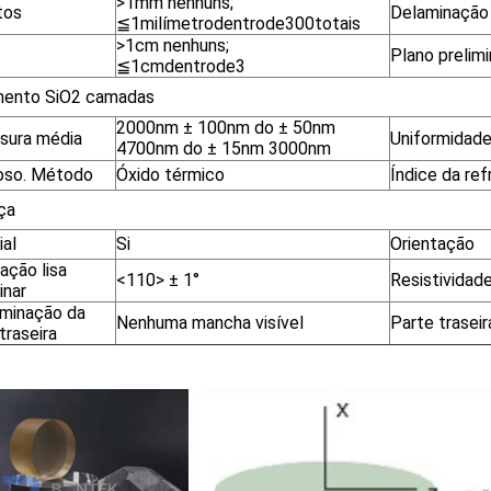
>
1mm nenhuns;
tos
Delaminação
≦
1milímetrodentrode300totais
>
1cm nenhuns;
Plano prelimi
≦
1cmdentrode3
mento SiO
2
camadas
2000nm ± 100nm do ± 50nm
sura média
Uniformidad
4700nm do ± 15nm 3000nm
oso. Método
Óxido térmico
Índice da re
ça
ial
Si
Orientação
ação lisa
<110>
± 1°
Resistividad
inar
minação da
Nenhuma mancha visível
Parte traseir
traseira