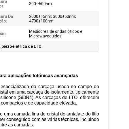
sura
300~600nm
or:
ura Da
2000±15nm; 3000±50nm;
ção:
4700±100nm
Medidores de ondas óticos e
ção:
Microwaveguides
 piezoelétrica de LTOI
 para aplicações fotónicas avançadas
ia especializada da carcaça usada no campo do
istal em uma carcaça de isolamento, tipicamente
de silicone (Si3N4). As carcaças de LTOI oferecem
os compactos e de capacidade elevada.
ma camada fina de cristal do tantalate do lítio
er conseguido com as várias técnicas, incluindo
entre as camadas.