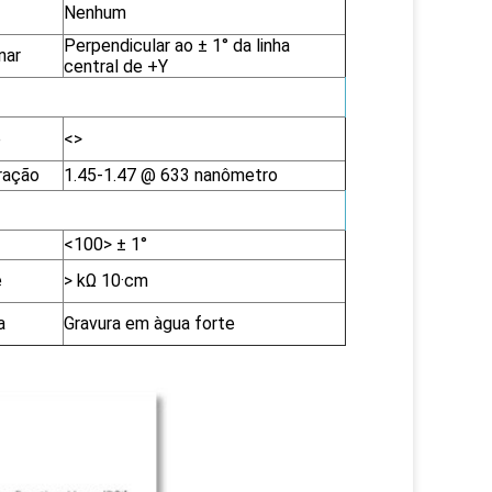
Nenhum
Perpendicular ao ± 1° da linha
nar
central de +Y
e
<>
fração
1.45-1.47 @ 633 nanômetro
<100>
± 1°
e
>
kΩ 10·cm
a
Gravura em àgua forte