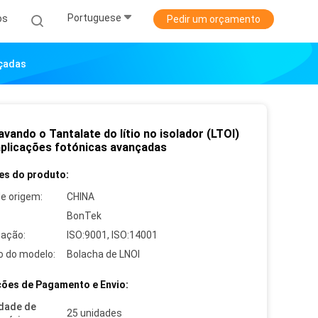
Portuguese
os
Pedir um orçamento
nçadas
vando o Tantalate do lítio no isolador (LTOI)
aplicações fotónicas avançadas
es do produto:
de origem:
CHINA
BonTek
cação:
ISO:9001, ISO:14001
 do modelo:
Bolacha de LNOI
ões de Pagamento e Envio:
dade de
25 unidades