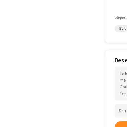
etiquet
Bola
Dese
Est
me 
Obr
Esp