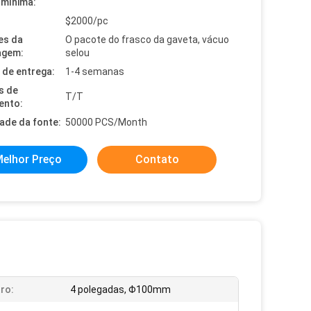
mínima:
$2000/pc
es da
O pacote do frasco da gaveta, vácuo
agem:
selou
de entrega:
1-4 semanas
s de
T/T
ento:
dade da fonte:
50000 PCS/Month
elhor Preço
Contato
ro:
4 polegadas, Φ100mm