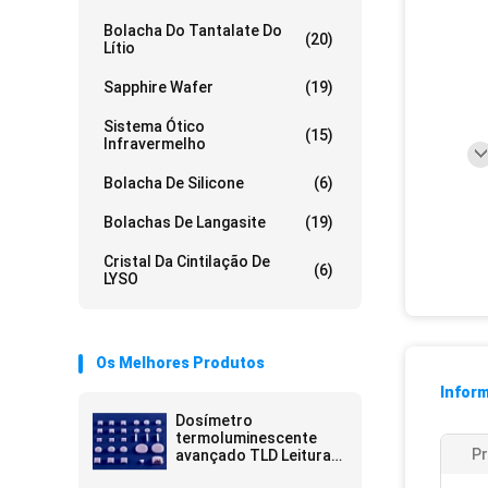
Bolacha Do Tantalate Do
(20)
Lítio
Sapphire Wafer
(19)
Sistema Ótico
(15)
Infravermelho
Bolacha De Silicone
(6)
Bolachas De Langasite
(19)
Cristal Da Cintilação De
(6)
LYSO
Os Melhores Produtos
Infor
Dosímetro
termoluminescente
Pr
avançado TLD Leituras
precisas Proteção