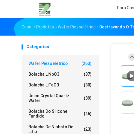
Para Ca
Casa
Produtos
Wafer Piezoelétrico
Destravando O Ta
Categorias
Wafer Piezoelétrico
(263)
Bolacha LiNbO3
(37)
Bolacha LiTaO3
(30)
Único Crystal Quartz
(39)
Wafer
Bolacha Do Silicone
(46)
Fundido
Bolacha De Niobato De
(23)
Lítio