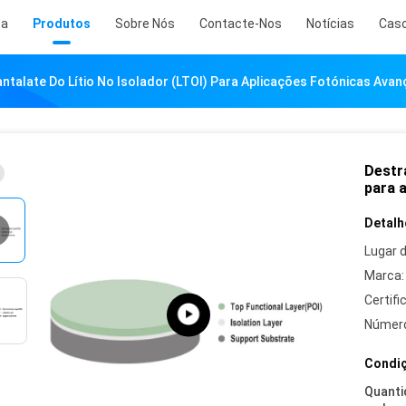
sa
Produtos
Sobre Nós
Contacte-Nos
Notícias
Cas
ntalate Do Lítio No Isolador (LTOI) Para Aplicações Fotónicas Ava
Destra
para 
Detalh
Lugar 
Marca:
Certifi
Número
Condiç
Quanti