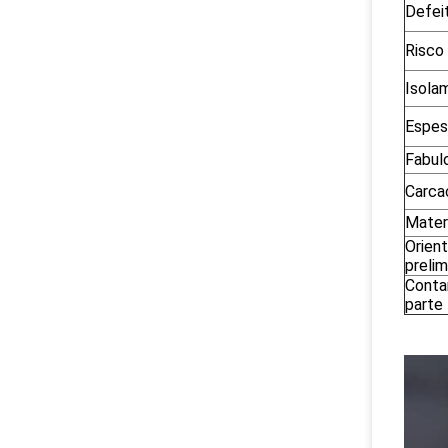
Defei
Risco
Isola
Espes
Fabul
Carca
Mater
Orient
prelim
Conta
parte 