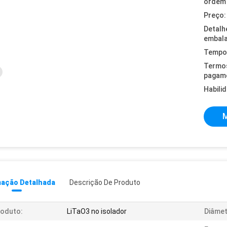
ordem 
Preço:
Detalh
embal
Tempo 
Termo
pagam
Habili
M
mação Detalhada
Descrição De Produto
oduto:
LiTaO3 no isolador
Diâmet