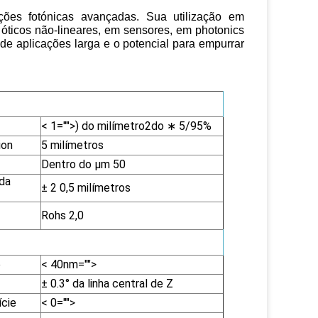
ções fotónicas avançadas. Sua utilização em
 óticos não-lineares, em sensores, em photonics
de aplicações larga e o potencial para empurrar
< 1="">
) do milímetro
2do
∗
5/95%
ion
5 milímetros
Dentro do μm 50
da
± 2 0,5 milímetros
Rohs 2,0
e
< 40nm="">
± 0.3° da linha central de Z
ície
< 0="">