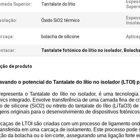
Espes
mada Superior:
Tantalate do lítio
Superi
Espess
solação:
Óxido SiO2 térmico
Insola
rcaça:
bolacha de silicone
Aplica
stacar:
Tantalate fotónico do lítio no isolador
,
Bolacha
ição de produto
avando o potencial do Tantalate do lítio no isolador (LTOI)
representa o Tantalate do lítio no isolador, é uma tecnolog
ics integrado. Envolve transferência de uma camada fina de cr
o de silicone (SiO2) ou nitreto do tantalate do lítio (LiTaO3) 
gens originais para o desenvolvimento de dispositivos fotónic
caças de LTOI são criadas com um processo de ligamento onde u
ransferida em uma carcaça de isolamento. Este processo pode s
ção da bolacha ou o íon-corte, assegurando uma ligação forte 