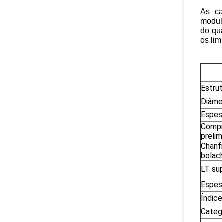
As ca
modul
do qua
os lim
Estru
Diâme
Espes
Compr
prelim
Chanf
bolac
LT sup
Espes
Índice
Categ