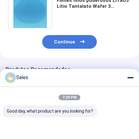
Filmes finos poderosos LiTaO3
Lítio Tantalato Wafer 3
polegadas em sensores
biomédicos
Continue
Produtos Recomendados
Sales
7:29 PM
Good day, what product are you looking for?
Wafer LiTaO3
Wafer LiTaO3 de alto
76.2mm 100m
estoiquiométrico de
desempenho com
150mm Diâme