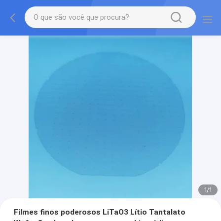
1
/
1
Filmes finos poderosos LiTaO3 Lítio Tantalato