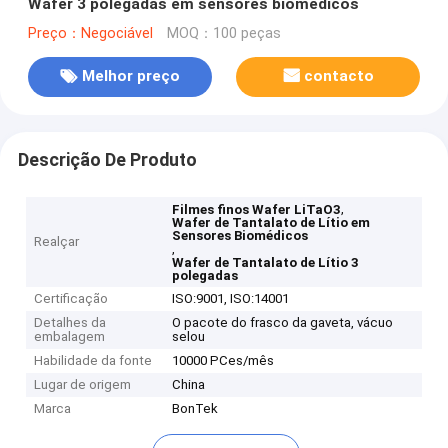
Wafer 3 polegadas em sensores biomédicos
Preço：Negociável
MOQ：100 peças
Melhor preço
contacto
Descrição De Produto
,
Filmes finos Wafer LiTaO3
Wafer de Tantalato de Lítio em
Sensores Biomédicos
Realçar
,
Wafer de Tantalato de Lítio 3
polegadas
Certificação
ISO:9001, ISO:14001
Detalhes da
O pacote do frasco da gaveta, vácuo
embalagem
selou
Habilidade da fonte
10000 PCes/mês
Lugar de origem
China
Marca
BonTek