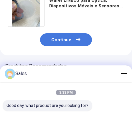
Wafer LiNbO3 para Óptica,
Dispositivos Móveis e Sensores
Cristal Piezoelétrico Niobato de
Lítio
Continue
Produtos Recomendados
Sales
3:33 PM
Good day, what product are you looking for?
Wafer de sílica
Bolachas de Vidro
Wafer Piezoelé
fundida durável e
Sem Alcalinos: Sua
Niobato de Lít