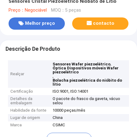
Sensores Cristal Piezoelétrico Niobato de Lítio
Preço：Negociável
MOQ：5 peças
Melhor preço
contacto
Descrição De Produto
,
Sensores Wafer piezoelétrico
Óptica Dispositivos móveis Wafer
piezoelétrico
Realçar
,
Bolacha piezoelétrica do nióbito do
lítio
Certificação
ISO:9001, ISO:14001
Detalhes da
O pacote do frasco da gaveta, vácuo
embalagem
selou
Habilidade da fonte
10000 peças/mês
Lugar de origem
China
Marca
CSIMC