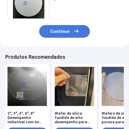
personalizada para MEMS e
semicondutor
Continue
Produtos Recomendados
2", 3", 4", 6", 8"
Wafer de sílica
Wafers de síli
Desempenho
fundida de alto
fundida de alt
imbatível com as
desempenho para
pureza para
nossas Wafers de
fabricação de
desempenho