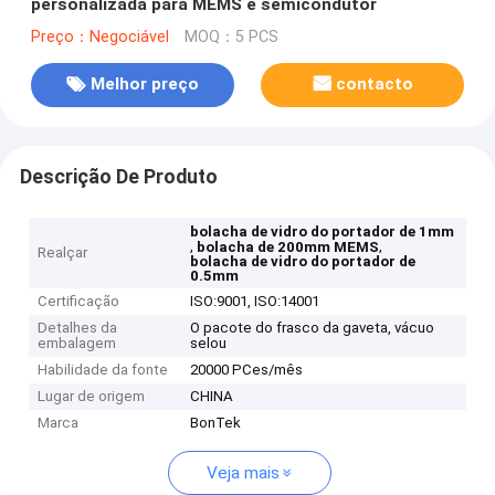
personalizada para MEMS e semicondutor
Preço：Negociável
MOQ：5 PCS
Melhor preço
contacto
Descrição De Produto
bolacha de vidro do portador de 1mm
,
,
bolacha de 200mm MEMS
Realçar
bolacha de vidro do portador de
0.5mm
Certificação
ISO:9001, ISO:14001
Detalhes da
O pacote do frasco da gaveta, vácuo
embalagem
selou
Habilidade da fonte
20000 PCes/mês
Lugar de origem
CHINA
Marca
BonTek
Veja mais