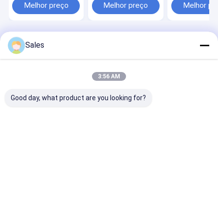
Sílica Fundida de
semicondutores
imbatível 2' 3' 4
Melhor preço
Melhor preço
Melhor pr
Alta Pureza para
Wafer-Grade O
Fotônica e
e Microelectro
Semicondutores
Designs
Casa
Mapa do Site
Desktop Site
Sales
Mapa do Site
Política de Privacidade
Qualidade
Wafer Piezoelétrico
Fábrica da china.Copyright © 2026
Hangzhou Freqcontrol Electronic Technology Ltd.. All Rights
3:56 AM
Reserved.
Good day, what product are you looking for?
Para casa
Produtos
Sobre nós