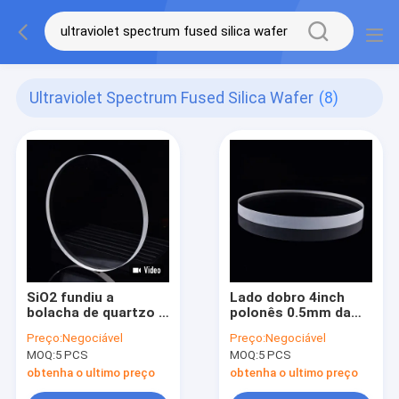
Ultraviolet Spectrum Fused Silica Wafer
(8)
SiO2 fundiu a
Lado dobro 4inch
bolacha de quartzo e
polonês 0.5mm da
do silicone fundido
bolacha sintética do
Preço:
Negociável
Preço:
Negociável
no espectro
silicone fundido de
MOQ:
5 PCS
MOQ:
5 PCS
infravermelho e
quartzo grossos
ultravioleta
obtenha o ultimo preço
obtenha o ultimo preço