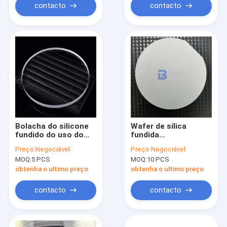
contacto
contacto
Bolacha do silicone
Wafer de sílica
fundido do uso do
fundida
semicondutor com o
personalizável para
Preço:
Negociável
Preço:
Negociável
baixo CTE para a
produção de
MOQ:
5 PCS
MOQ:
10 PCS
litografia UV
dispositivos
semicondutores de
obtenha o ultimo preço
obtenha o ultimo preço
alto desempenho
contacto
contacto