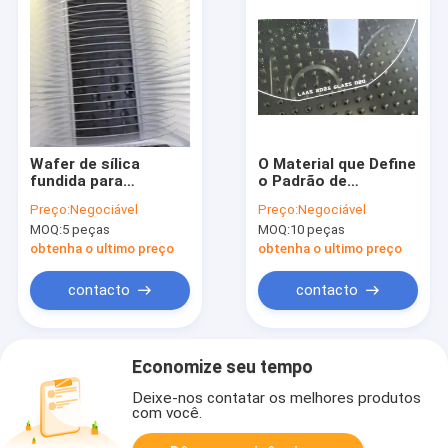
Wafer de sílica
O Material que Define
fundida para
o Padrão de
fabricação de
Excelência: Bolachas
Preço:
Negociável
Preço:
Negociável
semicondutores de
de Sílica Fundida
MOQ:
5 peças
MOQ:
10 peças
alta precisão
para Aplicações de
Alto Desempenho
obtenha o ultimo preço
obtenha o ultimo preço
contacto
contacto
Economize seu tempo
Deixe-nos contatar os melhores produtos
com você.