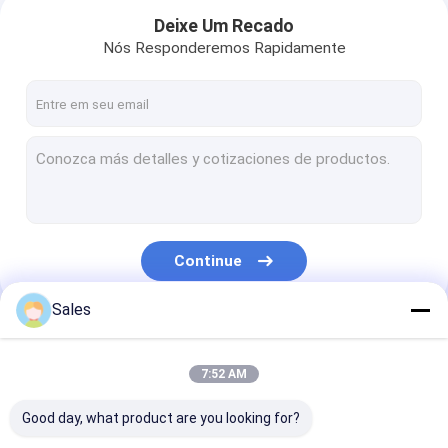
Deixe Um Recado
Nós Responderemos Rapidamente
Continue
Sales
Para casa
Nossas Categorias
7:52 AM
Produtos
Good day, what product are you looking for?
Sobre nós