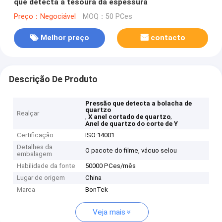
que detecta a tesoura da espessura
Preço：Negociável
MOQ：50 PCes
Melhor preço
contacto
Descrição De Produto
Pressão que detecta a bolacha de
quartzo
Realçar
,
,
X anel cortado de quartzo
Anel de quartzo do corte de Y
Certificação
ISO:14001
Detalhes da
O pacote do filme, vácuo selou
embalagem
Habilidade da fonte
50000 PCes/mês
Lugar de origem
China
Marca
BonTek
Veja mais