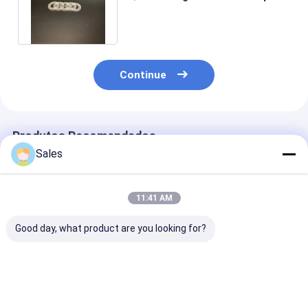
detecta a tesoura da
espessura
Continue
Produtos Recomendados
Sales
11:41 AM
Good day, what product are you looking for?
Otimize seus
Wafers de quartzo
Wafer de quar
sistemas de
monocristalino O
cristal único p
instrumentação com
material final para
de dois lados 
placas de quartzo de
as suas aplicações
componentes