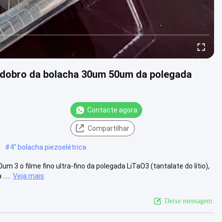
ral dobro da bolacha 30um 50um da polegada
Contacte agora
Compartilhar
#
4" bolacha piezoelétrica
m 3 o filme fino ultra-fino da polegada LiTaO3 (tantalate do lítio),
....
Veja mais
Deixe mensagem.