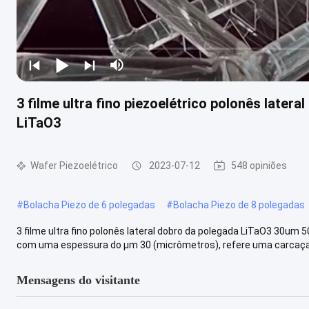
3 filme ultra fino piezoelétrico polonês late
LiTaO3
Wafer Piezoelétrico
2023-07-12
548 opiniões
#
Bolacha Piezo de 6 polegadas
#
Bolacha Piezo de 8 polegadas
3 filme ultra fino polonês lateral dobro da polegada LiTaO3 30um 50u
com uma espessura do μm 30 (micrômetros), refere uma carcaça .
Mensagens do visitante