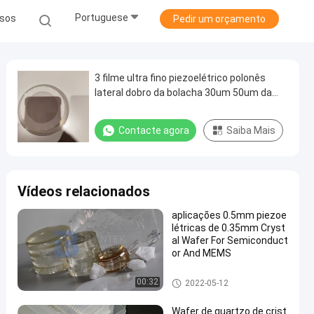
Portuguese
sos
Pedir um orçamento
3 filme ultra fino piezoelétrico polonês
lateral dobro da bolacha 30um 50um da
polegada LiTaO3
Contacte agora
Saiba Mais
Vídeos relacionados
aplicações 0.5mm piezoe
létricas de 0.35mm Cryst
al Wafer For Semiconduct
or And MEMS
Wafer Piezoelétrico
00:32
2022-05-12
Wafer de quartzo de crist