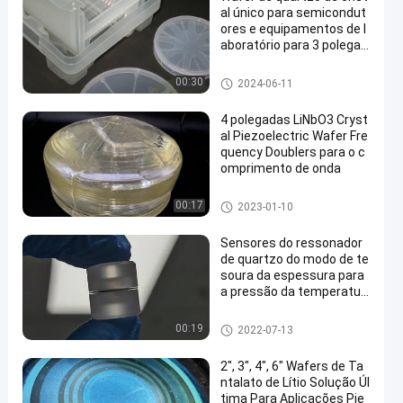
al único para semicondut
ores e equipamentos de l
aboratório para 3 polegad
as e 4 polegadas
Wafer Piezoelétrico
00:30
2024-06-11
4 polegadas LiNbO3 Cryst
al Piezoelectric Wafer Fre
quency Doublers para o c
omprimento de onda
Wafer Piezoelétrico
00:17
2023-01-10
Sensores do ressonador
de quartzo do modo de te
soura da espessura para
a pressão da temperatur
a
Wafer Piezoelétrico
00:19
2022-07-13
2", 3", 4", 6" Wafers de Ta
ntalato de Lítio Solução Úl
tima Para Aplicações Pie